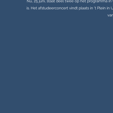
Nu, 25 juni, staat deel twee op het programma 
is. Het afstudeerconcert vindt plaats in 't Plein i
va