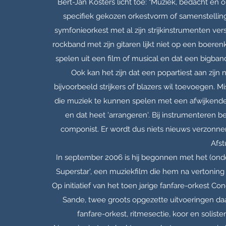
Bert-Jan Kosters licht toe: "Muziek, bedacht e
specifiek gekozen orkestvorm of samenstellin
symfonieorkest met al zijn strijkinstrumenten ver
rockband met zijn gitaren lijkt niet op een boere
spelen uit een film of musical en dat een bigband
Ook kan het zijn dat een popartiest aan zij
bijvoorbeeld strijkers of blazers wil toevoegen.
die muziek te kunnen spelen met een afwijkende b
en dat heet 'arrangeren'. Bij instrumenteren
componist. Er wordt dus niets nieuws verzonne
Afs
In september 2006 is hij begonnen met het (onde
Superstar', een muziekfilm die hem na vertoning
Op initiatief van het toen jarige fanfare-orkest C
Sande, twee groots opgezette uitvoeringen da
fanfare-orkest, ritmesectie, koor en solist