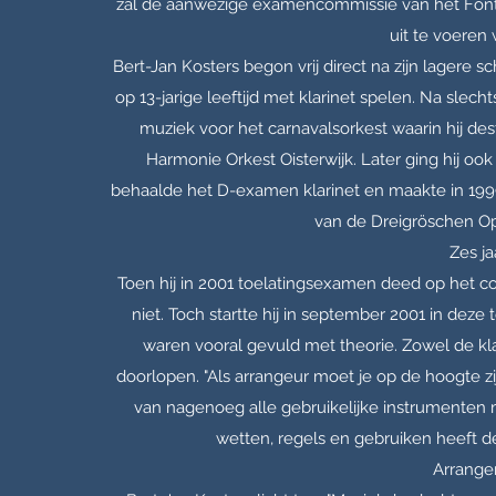
zal de aanwezige examencommissie van het Fontys
uit te voeren 
Bert-Jan Kosters begon vrij direct na zijn lagere
op 13-jarige leeftijd met klarinet spelen. Na slecht
muziek voor het carnavalsorkest waarin hij destij
Harmonie Orkest Oisterwijk. Later ging hij ook
behaalde het D-examen klarinet en maakte in 19
van de Dreigröschen Ope
Zes j
Toen hij in 2001 toelatingsexamen deed op het co
niet. Toch startte hij in september 2001 in dez
waren vooral gevuld met theorie. Zowel de kla
doorlopen. "Als arrangeur moet je op de hoogte z
van nagenoeg alle gebruikelijke instrumenten
wetten, regels en gebruiken heeft d
Arrange